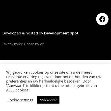
Developed & hosted by
Development Spot
Privacy Policy
Cookie Policy
Wij gebruiken cookies op onze site om u de meest
relevante ervaring te geven door het onthouden van uw
preferenties en uw herhaaldelijke bezoeken. Door
“Aanvaard” te klikken, stemt u toe tot het gebruik van
ALLE cookies.
Cookie settings
AANVAARD